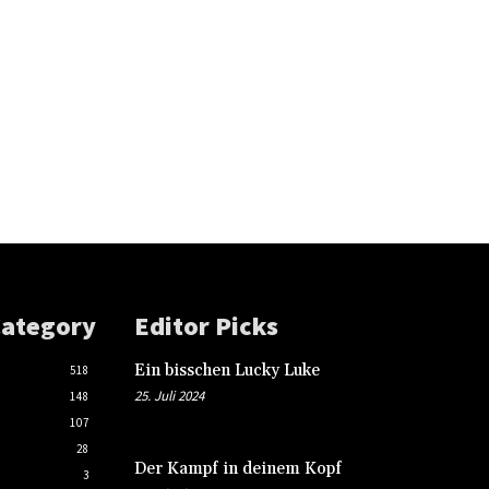
Category
Editor Picks
Ein bisschen Lucky Luke
518
25. Juli 2024
148
107
28
Der Kampf in deinem Kopf
3