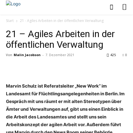
Start
21 - Agiles Arbeiten in der öffentlichen Verwaltung
21 – Agiles Arbeiten in der
öffentlichen Verwaltung
Von
Malin Jacobson
-
7. Dezember 2021
425
0
Marvin Schulz ist Referatsleiter „New Work“ im
Landesamt für Flüchtlingsangelegenheiten in Berlin. Im
Gespräch mit uns räumt er mit alten Stereotypen über
Ämter und Verwaltungen auf, gibt uns einen Einblick in
die Arbeit des Landesamtes und stellt uns sein
Arbeitskonzept der agilen Arbeit vor. Außerdem führt
uns Marvin durch den News Room seiner Behörde.