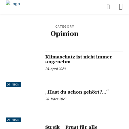
CATEGORY
Opinion
DIRECTORY
IN FOCUS
IN PRACTICE
NEWS
Klimaschutz ist nicht immer
angenehm
25. April 2023
OPINION
„Hast du schon gehört?…“
28. März 2023
OPINION
Streik = Frust für alle