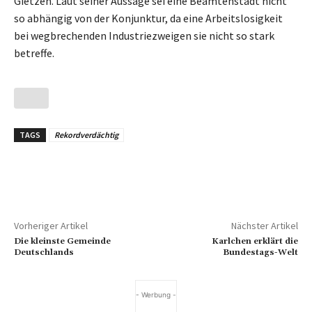
Gietzen. Laut seiner Aussage sei eine Beamtenstadt nicht
so abhängig von der Konjunktur, da eine Arbeitslosigkeit
bei wegbrechenden Industriezweigen sie nicht so stark
betreffe.
TAGS
Rekordverdächtig
Vorheriger Artikel
Nächster Artikel
Die kleinste Gemeinde
Karlchen erklärt die
Deutschlands
Bundestags-Welt
- Werbung -