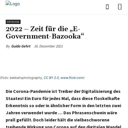
OPINION
2022 – Zeit für die „E-
Government-Bazooka“
16. Dezember 2021
By
Guido Gehrt
(Foto: bekkahsphotography,
CC BY 2.0
,
www.flickr.com
)
Die Corona-Pandemie ist Treiber der Digitalisierung des
Staates! Ein Euro für jedes Mal, dass diese floskelhafte
Erkenntnis so oder in ähnlicher Form in den letzten zwei
Jahren verwendet wurde … Das Phrasenschwein wäre
prall gefüllt. Doch leider hält die vielbeschworene
treibende Wirkung von Corona auf den digitalen Wandel