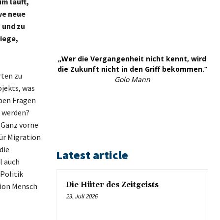
m läuft,
ive neue
 und zu
liege,
„Wer die Vergangenheit nicht kennt, wird
die Zukunft nicht in den Griff bekommen.“
rten zu
Golo Mann
jekts, was
oben Fragen
t werden?
. Ganz vorne
ür Migration
die
Latest article
l auch
Politik
Die Hüter des Zeitgeists
tion Mensch
23. Juli 2026