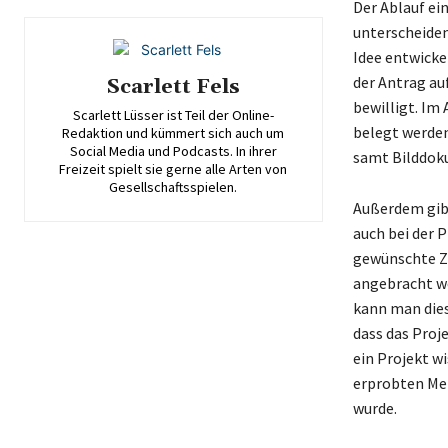
Der Ablauf ei
unterscheiden
Idee entwicke
der Antrag au
Scarlett Fels
bewilligt. Im
Scarlett Lüsser ist Teil der Online-
belegt werden
Redaktion und kümmert sich auch um
Social Media und Podcasts. In ihrer
samt Bilddok
Freizeit spielt sie gerne alle Arten von
Gesellschaftsspielen.
Außerdem gibt
auch bei der 
gewünschte Zi
angebracht we
kann man dies
dass das Proj
ein Projekt w
erprobten Met
wurde.