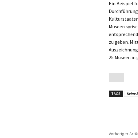
Ein Beispiel f
Durchführung 
Kulturstaatsm
Museen syrisc
entsprechende
zu geben. Mitt
Auszeichnunge
25 Museen in 
TAGS
Keine E
Teilen
Vorheriger Artik