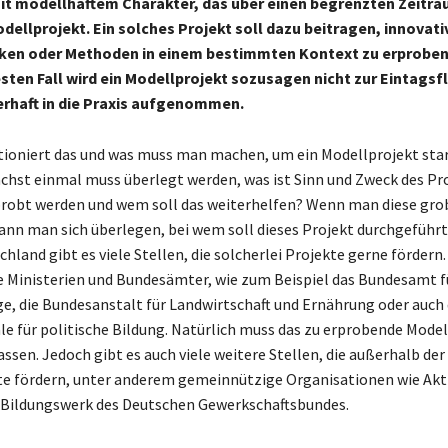
mit modellhaftem Charakter, das über einen begrenzten Zeitrau
dellprojekt. Ein solches Projekt soll dazu beitragen, innovat
iken oder Methoden in einem bestimmten Kontext zu erproben
sten Fall wird ein Modellprojekt sozusagen nicht zur Eintagsf
rhaft in die Praxis aufgenommen.
tioniert das und was muss man machen, um ein Modellprojekt sta
hst einmal muss überlegt werden, was ist Sinn und Zweck des Pro
probt werden und wem soll das weiterhelfen? Wenn man diese gr
kann man sich überlegen, bei wem soll dieses Projekt durchgeführ
hland gibt es viele Stellen, die solcherlei Projekte gerne fördern
e Ministerien und Bundesämter, wie zum Beispiel das Bundesamt f
ge, die Bundesanstalt für Landwirtschaft und Ernährung oder auch 
e für politische Bildung. Natürlich muss das zu erprobende Model
sen. Jedoch gibt es auch viele weitere Stellen, die außerhalb der 
te fördern, unter anderem gemeinnützige Organisationen wie Ak
 Bildungswerk des Deutschen Gewerkschaftsbundes.