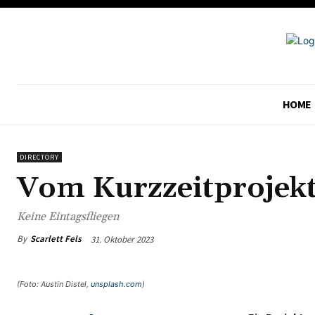
HOME
DIRECTORY
Vom Kurzzeitprojekt
Keine Eintagsfliegen
By
Scarlett Fels
31. Oktober 2023
(Foto: Austin Distel,
unsplash.com
)