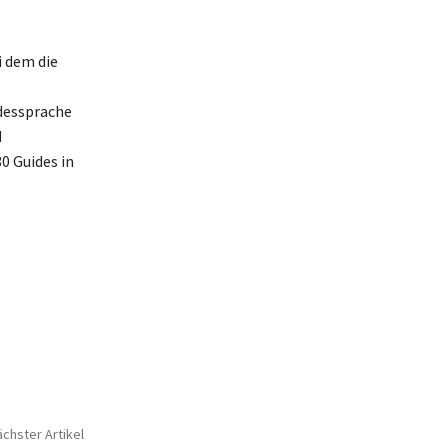
i dem die
dessprache
d
0 Guides in
chster Artikel