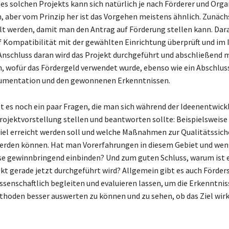
nes solchen Projekts kann sich natürlich je nach Förderer und Orga
, aber vom Prinzip her ist das Vorgehen meistens ähnlich. Zunäch
lt werden, damit man den Antrag auf Förderung stellen kann. Dar
f Kompatibilität mit der gewählten Einrichtung überprüft und im I
 Anschluss daran wird das Projekt durchgeführt und abschließend
, wofür das Fördergeld verwendet wurde, ebenso wie ein Abschlus
umentation und den gewonnenen Erkenntnissen.
 es noch ein paar Fragen, die man sich während der Ideenentwick
Projektvorstellung stellen und beantworten sollte: Beispielsweise
el erreicht werden soll und welche Maßnahmen zur Qualitätssic
rden können. Hat man Vorerfahrungen in diesem Gebiet und wenn
e gewinnbringend einbinden? Und zum guten Schluss, warum ist e
ekt gerade jetzt durchgeführt wird? Allgemein gibt es auch Förders
issenschaftlich begleiten und evaluieren lassen, um die Erkenntnis
hoden besser auswerten zu können und zu sehen, ob das Ziel wirkl