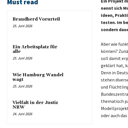
Must read
Ein Projekt 
nennt sich Mo
Ideen, Prakt
Brandherd Vorurteil
testen. Im be
25. Juni 2026
sondern daue
Aber wie funk
Ein Arbeitsplatz für
können? Zunäc
alle
soll damit er
25. Juni 2026
geklärt hat, 
Denn in Deutsc
Wie Hamburg Wandel
wagt
stehen divers
25. Juni 2026
und Flüchtlin
Bundeszentral
thematisch pas
Vielfalt in der Justiz
NRW
Modellprojek
24. Juni 2026
oder auch das