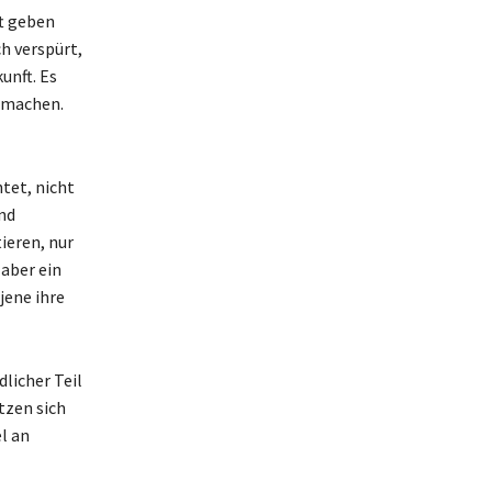
ft geben
h verspürt,
unft. Es
u machen.
htet, nicht
nd
ieren, nur
aber ein
jene ihre
dlicher Teil
tzen sich
l an