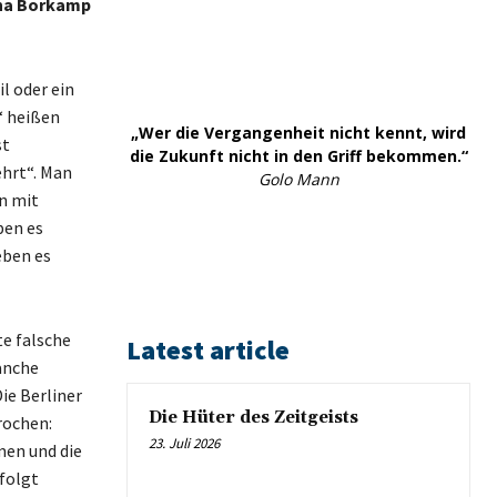
ana Borkamp
l oder ein
“ heißen
„Wer die Vergangenheit nicht kennt, wird
st
die Zukunft nicht in den Griff bekommen.“
ehrt“. Man
Golo Mann
n mit
ben es
eben es
te falsche
Latest article
anche
ie Berliner
Die Hüter des Zeitgeists
rochen:
23. Juli 2026
men und die
folgt