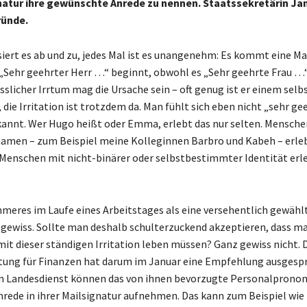
gnatur ihre gewünschte Anrede zu nennen. Staatssekretärin J
ründe.
siert es ab und zu, jedes Mal ist es unangenehm: Es kommt eine Mai
t „Sehr geehrter Herr …“ beginnt, obwohl es „Sehr geehrte Frau …
sslicher Irrtum mag die Ursache sein – oft genug ist er einem selb
 die Irritation ist trotzdem da. Man fühlt sich eben nicht „sehr ge
rkannt. Wer Hugo heißt oder Emma, erlebt das nur selten. Mensche
amen – zum Beispiel meine Kolleginnen Barbro und Kabeh – erle
 Menschen mit nicht-binärer oder selbstbestimmter Identität erl
mmeres im Laufe eines Arbeitstages als eine versehentlich gewähl
gewiss. Sollte man deshalb schulterzuckend akzeptieren, dass m
mit dieser ständigen Irritation leben müssen? Ganz gewiss nicht. D
tung für Finanzen hat darum im Januar eine Empfehlung ausgesp
im Landesdienst können das von ihnen bevorzugte Personalprono
rede in ihrer Mailsignatur aufnehmen. Das kann zum Beispiel wie 