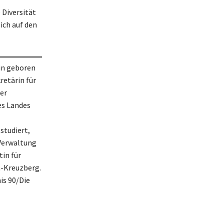
 Diversität
ich auf den
in geboren
retärin für
er
es Landes
studiert,
 Verwaltung
tin für
n-Kreuzberg.
is 90/Die