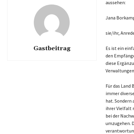
aussehen:
Jana Borkam
sie/ihr, Anre
Gastbeitrag
Es ist ein ein
den Empfänger
diese Ergänzu
Verwaltungen,
Für das Land B
immer diverser
hat. Sondern 
ihrer Vielfal
bei der Nachw
umzugehen. Di
verantwortun