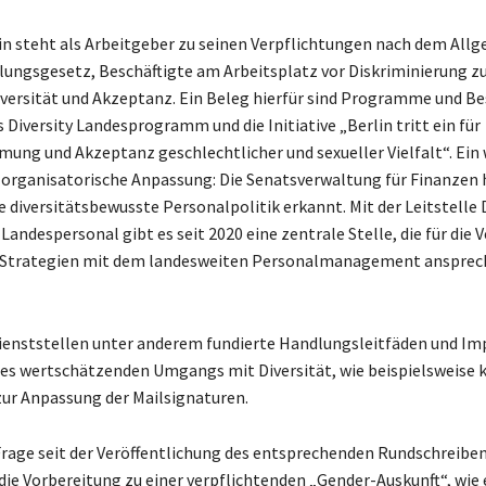
in steht als Arbeitgeber zu seinen Verpflichtungen nach dem Al
ungsgesetz, Beschäftigte am Arbeitsplatz vor Diskriminierung z
iversität und Akzeptanz. Ein Beleg hierfür sind Programme und Be
 Diversity Landesprogramm und die Initiative „Berlin tritt ein für
ung und Akzeptanz geschlechtlicher und sexueller Vielfalt“. Ein 
e organisatorische Anpassung: Die Senatsverwaltung für Finanzen 
e diversitätsbewusste Personalpolitik erkannt. Mit der Leitstelle D
Landespersonal gibt es seit 2020 eine zentrale Stelle, die für die
y-Strategien mit dem landesweiten Personalmanagement ansprec
Dienststellen unter anderem fundierte Handlungsleitfäden und Im
es wertschätzenden Umgangs mit Diversität, wie beispielsweise k
ur Anpassung der Mailsignaturen.
Frage seit der Veröffentlichung des entsprechenden Rundschreibe
e die Vorbereitung zu einer verpflichtenden „Gender-Auskunft“, wie 