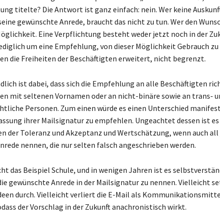
ung titelte? Die Antwort ist ganz einfach: nein. Wer keine Auskun
eine gewünschte Anrede, braucht das nicht zu tun. Wer den Wunsc
öglichkeit. Eine Verpflichtung besteht weder jetzt noch in der Zuk
lediglich um eine Empfehlung, von dieser Möglichkeit Gebrauch z
en die Freiheiten der Beschäftigten erweitert, nicht begrenzt.
lich ist dabei, dass sich die Empfehlung an alle Beschäftigten ric
en mit seltenen Vornamen oder an nicht-binäre sowie an trans- u
htliche Personen. Zum einen würde es einen Unterschied manifest
assung ihrer Mailsignatur zu empfehlen. Ungeachtet dessen ist es 
en der Toleranz und Akzeptanz und Wertschätzung, wenn auch all 
rede nennen, die nur selten falsch angeschrieben werden.
ht das Beispiel Schule, und in wenigen Jahren ist es selbstverstän
die gewünschte Anrede in der Mailsignatur zu nennen. Vielleicht se
deen durch. Vielleicht verliert die E-Mail als Kommunikationsmitte
dass der Vorschlag in der Zukunft anachronistisch wirkt.