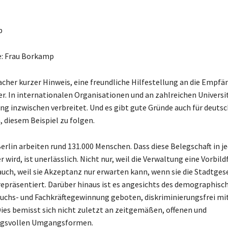
p
de: Frau Borkamp
facher kurzer Hinweis, eine freundliche Hilfestellung an die Empfä
. In internationalen Organisationen und an zahlreichen Universit
ng inzwischen verbreitet. Und es gibt gute Gründe auch für deuts
 diesem Beispiel zu folgen.
erlin arbeiten rund 131.000 Menschen. Dass diese Belegschaft in j
 wird, ist unerlässlich. Nicht nur, weil die Verwaltung eine Vorbil
auch, weil sie Akzeptanz nur erwarten kann, wenn sie die Stadtgese
t repräsentiert. Darüber hinaus ist es angesichts des demographis
uchs- und Fachkräftegewinnung geboten, diskriminierungsfrei mi
es bemisst sich nicht zuletzt an zeitgemäßen, offenen und
gsvollen Umgangsformen.