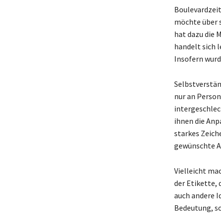
Boulevardzeit
möchte über s
hat dazu die M
handelt sich 
Insofern wurd
Selbstverständ
nur an Person
intergeschlec
ihnen die Anp
starkes Zeich
gewünschte An
Vielleicht mac
der Etikette, 
auch andere I
Bedeutung, so