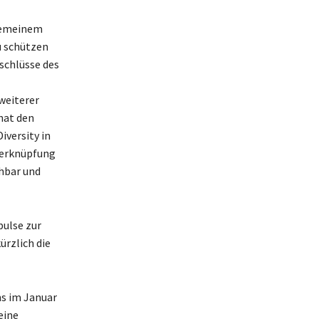
lgemeinem
u schützen
schlüsse des
weiterer
hat den
iversity in
 Verknüpfung
hbar und
pulse zur
ürzlich die
ns im Januar
eine