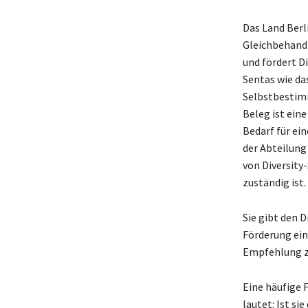
Das Land Berl
Gleichbehandl
und fördert D
Sentas wie das
Selbstbestimm
Beleg ist ein
Bedarf für ein
der Abteilung 
von Diversit
zuständig ist.
Sie gibt den 
Förderung ein
Empfehlung z
Eine häufige 
lautet: Ist si