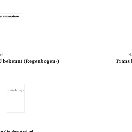
scrimination
el
Nä
 bekennt (Regenbogen-)
Trans 
- Werbung -
 Sie den Artikel