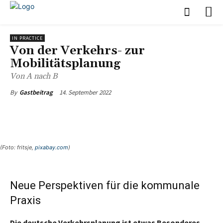
IN PRACTICE
Von der Verkehrs- zur
Mobilitätsplanung
Von A nach B
14. September 2022
By
Gastbeitrag
(Foto: fritsje,
pixabay.com
)
Neue Perspektiven für die kommunale
Praxis
Die deutsche Verkehrsplanung ist etwas Besonderes.