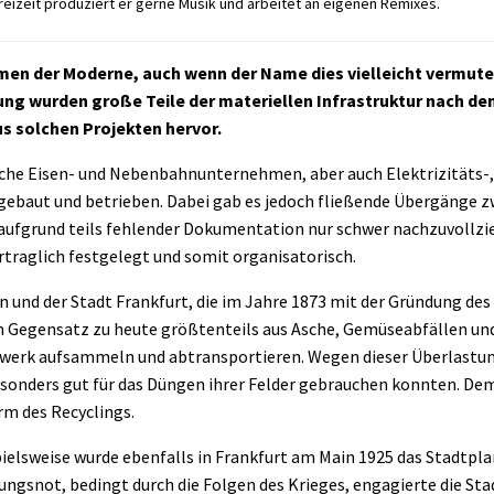
reizeit produziert er gerne Musik und arbeitet an eigenen Remixes.
omen der Moderne, auch wenn der Name dies vielleicht vermute
erung wurden große Teile der materiellen Infrastruktur nach d
s solchen Projekten hervor.
liche Eisen- und Nebenbahnunternehmen, aber auch Elektrizitäts-,
gebaut und betrieben. Dabei gab es jedoch fließende Übergänge 
aufgrund teils fehlender Dokumentation nur schwer nachzuvollzie
rtraglich festgelegt und somit organisatorisch.
 und der Stadt Frankfurt, die im Jahre 1873 mit der Gründung des
m Gegensatz zu heute größtenteils aus Asche, Gemüseabfällen un
werk aufsammeln und abtransportieren. Wegen dieser Überlastun
besonders gut für das Düngen ihrer Felder gebrauchen konnten. D
rm des Recyclings.
pielsweise wurde ebenfalls in Frankfurt am Main 1925 das Stadt
ngsnot, bedingt durch die Folgen des Krieges, engagierte die Sta