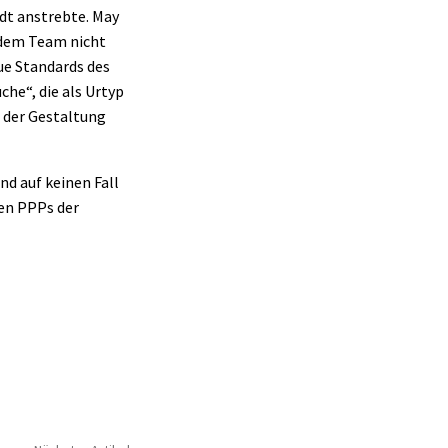
adt anstrebte. May
 dem Team nicht
ue Standards des
he“, die als Urtyp
n der Gestaltung
nd auf keinen Fall
den PPPs der