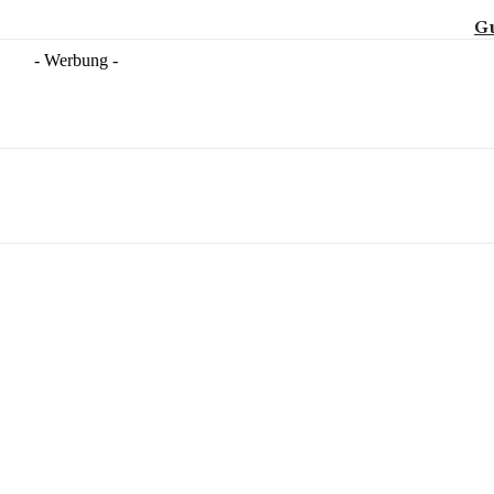
G
- Werbung -