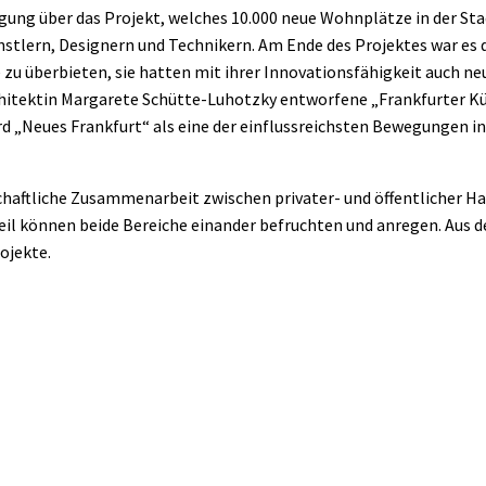
ügung über das Projekt, welches 10.000 neue Wohnplätze in der St
nstlern, Designern und Technikern. Am Ende des Projektes war es
zu überbieten, sie hatten mit ihrer Innovationsfähigkeit auch ne
chitektin Margarete Schütte-Luhotzky entworfene „Frankfurter Küc
d „Neues Frankfurt“ als eine der einflussreichsten Bewegungen i
schaftliche Zusammenarbeit zwischen privater- und öffentlicher Ha
il können beide Bereiche einander befruchten und anregen. Aus 
ojekte.