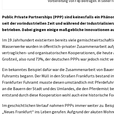
Vorbereitung von F4p Beiträgen. In seiner F
Public Private Partnerships (PPP) sind keinesfalls ein Phän
seit der vorindustriellen Zeit und während der Industrialisi
betrieben. Dabei gingen einige maßgebliche Innovationen au
Im 19 Jahrhundert existierten bereits viele gemischtwirtschaft
Wasserwerke wurden in öffentlich-privater Zusammenarbeit auf
vertraglichen- und organisatorischen Kooperationen, die heute 
Großteil, also rund 73%, der deutschen PPPs war jedoch nicht ve
Ein bekanntes Beispiel dafür war die Zusammenarbeit von Bauern
Fuhramts begann. Der Müll in den Straßen Frankfurts bestand i
Frankfurter Fuhramt musste diesen umständlich mit Pferdefuhr
an die Bauern der Stadt und des Umlandes, die den Pferdemist 
entstand durch diese Kooperation wohl auch eine historische Fo
Im geschichtlichen Verlauf nahmen PPPs immer weiter zu. Beis
„Neues Frankfurt“ ins Leben gerufen. Aufgrund der akuten Wohnu